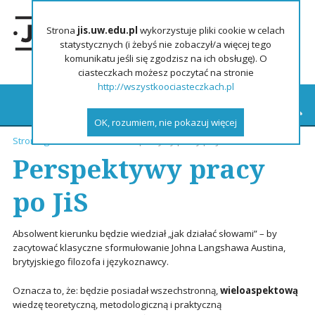
Strona
jis.uw.edu.pl
wykorzystuje pliki cookie w celach
statystycznych (i żebyś nie zobaczył/a więcej tego
komunikatu jeśli się zgodzisz na ich obsługę). O
ciasteczkach możesz poczytać na stronie
http://wszystkoociasteczkach.pl
OK, rozumiem, nie pokazuj więcej
Strona główna
»
Studia
»
Perspektywy pracy po JiS
Perspektywy pracy
po JiS
Absolwent kierunku będzie wiedział „jak działać słowami” – by
zacytować klasyczne sformułowanie
Johna Langshawa
Austina,
brytyjskiego filozofa i językoznawcy.
Oznacza to, że: będzie posiadał wszechstronną,
wieloaspektową
wiedzę teoretyczną, metodologiczną i praktyczną