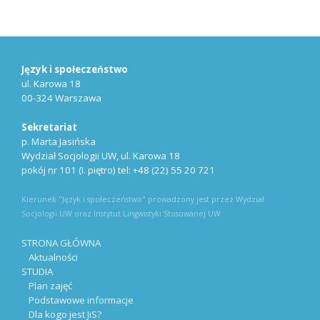
Język i społeczeństwo
ul. Karowa 18
00-324 Warszawa
Sekretariat
p. Marta Jasińska
Wydział Socjologii UW, ul. Karowa 18
pokój nr 101 (I. piętro) tel: +48 (22) 55 20 721
Kierunek "Język i społeczeństwo" prowadzony jest przez Wydział
Socjologii UW oraz Instytut Lingwistyki Stosowanej UW
STRONA GŁÓWNA
Aktualności
STUDIA
Plan zajęć
Podstawowe informacje
Dla kogo jest JiS?