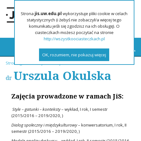
Strona
jis.uw.edu.pl
wykorzystuje pliki cookie w celach
statystycznych (i żebyś nie zobaczył/a więcej tego
komunikatu jeśli się zgodzisz na ich obsługę). O
ciasteczkach możesz poczytać na stronie
http://wszystkoociasteczkach.pl
OK, rozumiem, nie pokazuj więcej
Strona główna
»
Wykładowcy
»
Urszula Okulska
Urszula Okulska
dr
Zajęcia prowadzone w ramach JiS:
Style – gatunki – konteksty
– wykład, I rok, I semestr
(2015/2016 – 2019/2020, )
Dialog społeczny i międzykulturowy
– konwersatorium, I rok, II
semestr (2015/2016 – 2019/2020, )
Modele analizy dyskursu
– wykład, I rok, II semestr (2015/2016