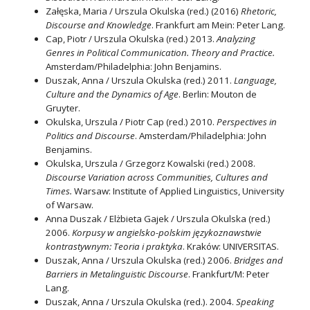
Załęska, Maria / Urszula Okulska (red.) (2016)
Rhetoric,
Discourse and Knowledge
. Frankfurt am Mein: Peter Lang.
Cap, Piotr / Urszula Okulska (red.) 2013.
Analyzing
Genres in Political Communication. Theory and Practice.
Amsterdam/Philadelphia: John Benjamins.
Duszak, Anna / Urszula Okulska (red.) 2011.
Language,
Culture and the Dynamics of Age
. Berlin: Mouton de
Gruyter.
Okulska, Urszula / Piotr Cap (red.) 2010.
Perspectives in
Politics and Discourse
. Amsterdam/Philadelphia: John
Benjamins.
Okulska, Urszula / Grzegorz Kowalski (red.) 2008.
Discourse Variation across Communities, Cultures and
Times.
Warsaw: Institute of Applied Linguistics, University
of Warsaw.
Anna Duszak / Elżbieta Gajek / Urszula Okulska (red.)
2006.
Korpusy w angielsko-polskim językoznawstwie
kontrastywnym: Teoria i praktyka
. Kraków: UNIVERSITAS.
Duszak, Anna / Urszula Okulska (red.) 2006.
Bridges and
Barriers in Metalinguistic Discourse
. Frankfurt/M: Peter
Lang.
Duszak, Anna / Urszula Okulska (red.). 2004.
Speaking