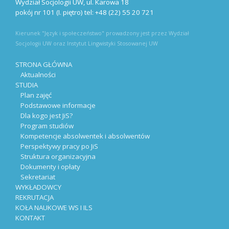
Wydział Socjologii UW, ul. Karowa 18
pokój nr 101 (I. piętro) tel: +48 (22) 55 20 721
Kierunek "Język i społeczeństwo" prowadzony jest przez Wydział
Socjologii UW oraz Instytut Lingwistyki Stosowanej UW
STRONA GŁÓWNA
Aktualności
STUDIA
Plan zajęć
Podstawowe informacje
Dla kogo jest JiS?
Program studiów
Kompetencje absolwentek i absolwentów
Perspektywy pracy po JiS
Struktura organizacyjna
Dokumenty i opłaty
Sekretariat
WYKŁADOWCY
REKRUTACJA
KOŁA NAUKOWE WS I ILS
KONTAKT